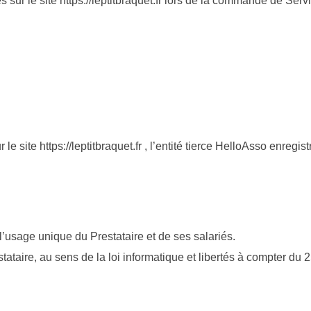
ur le site https://leptitbraquet.fr lors de la commande de Service
 site https://leptitbraquet.fr , l’entité tierce HelloAsso enregi
’usage unique du Prestataire et de ses salariés.
tataire, au sens de la loi informatique et libertés à compter d