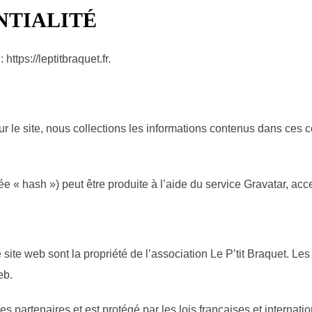
NTIALITÉ
https://leptitbraquet.fr.
r le site, nous collections les informations contenus dans ces c
e « hash ») peut être produite à l’aide du service Gravatar, acce
site web sont la propriété de l’association Le P’tit Braquet. Les 
eb.
 partenaires et est protégé par les lois françaises et internation