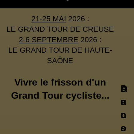
21-25 MAI
2026 :
LE GRAND TOUR DE CREUSE
2-6 SEPTEMBRE
2026 :
LE GRAND TOUR DE HAUTE-
SAÔNE
Vivre le frisson d'un
D
A
Grand Tour cycliste...
a
u
n
c
s
o