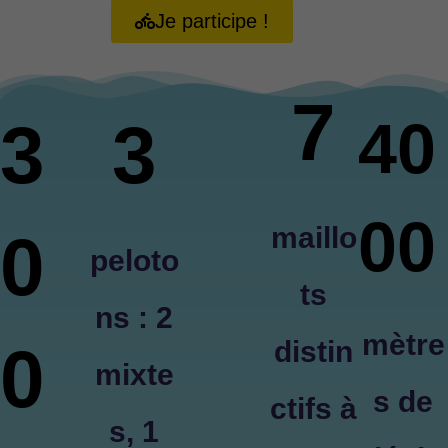
Je participe !
7
40
3
3
00
maillo
0
peloto
ts
ns :
2
mètre
0
distin
mixte
s de
ctifs à
s, 1