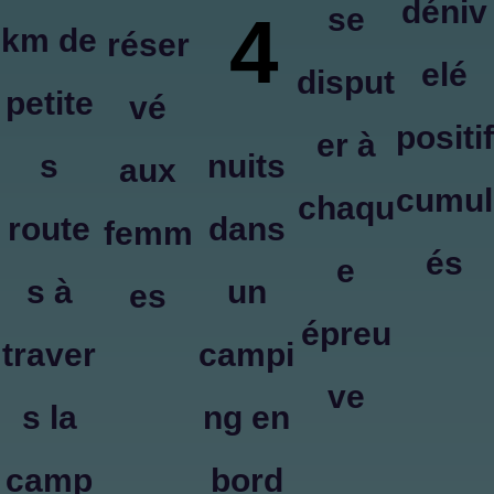
déniv
se
4
km de
réser
elé
disput
petite
vé
positif
er à
s
nuits
aux
cumul
chaqu
route
dans
femm
és
e
s à
un
es
épreu
traver
campi
ve
s la
ng en
camp
bord